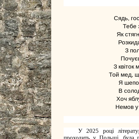
Сядь, гос
Тебе 
Як стяг
Розкида
З пол
Почуєш
З квіток
Той мед, щ
Я шепо
В соло
Хоч ябл
Немов у 
У 2025 році літерату
проходить у Польщі, була 