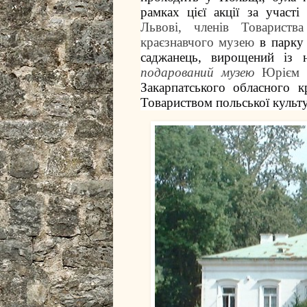
рамках цієї акції за участ
Львові,
членів Товариства
краєзнавчого музею
в парку
саджанець, вирощений із 
подарований музею
Юрієм 
Закарпатського обласного 
Товариством польської культу