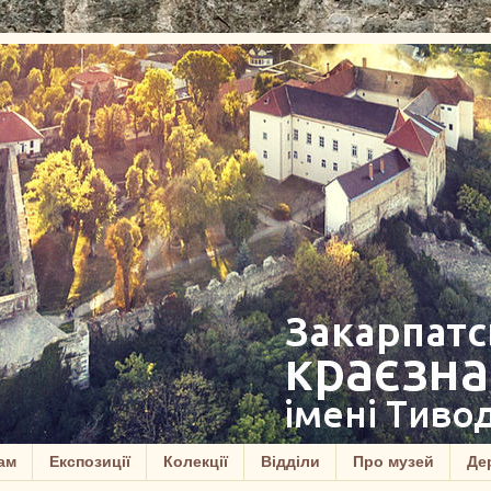
ам
Експозиції
Колекції
Відділи
Про музей
Дер