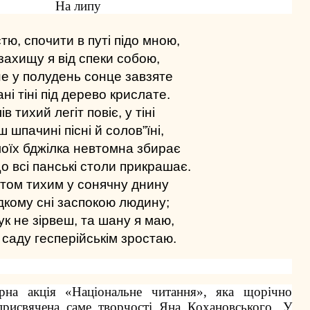
На липу
тю, спочити в путі підо мною,
захищу я від спеки собою,
не у полудень сонце завзяте
ні тіні під дерево крислате.
ів тихий легіт повіє, у тіні
 шпачині пісні й солов”їні,
 моїх бджілка невтомна збирає
о всі панські столи прикрашає.
том тихим у сонячну днину
дкому сні заспокою людину;
ук не зірвеш, та шану я маю,
саду гесперійськім зростаю.
рна акція «Національне читання», яка щорічно
присвячена саме творчості Яна Кохановського. У