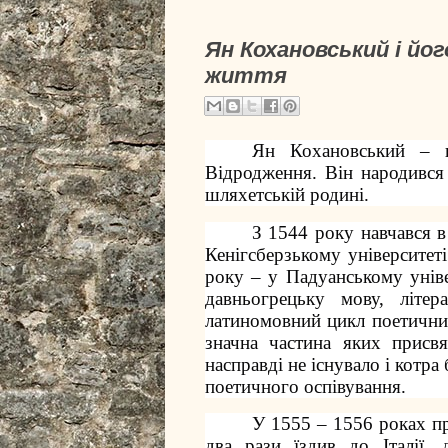
Ян Кохановський і йо
життя
Ян Кохановський – п
Відродження. Він народивс
шляхетській родині.
З 1544 року навчався в
Кенігсберзькому університеті
року – у Падуанському уніве
давньогрецьку мову, літер
латиномовний цикл поетичних
значна частина яких присвя
насправді не існувало і котр
поетичного оспівування.
У 1555 – 1556 роках пр
два рази їздив до Італії,