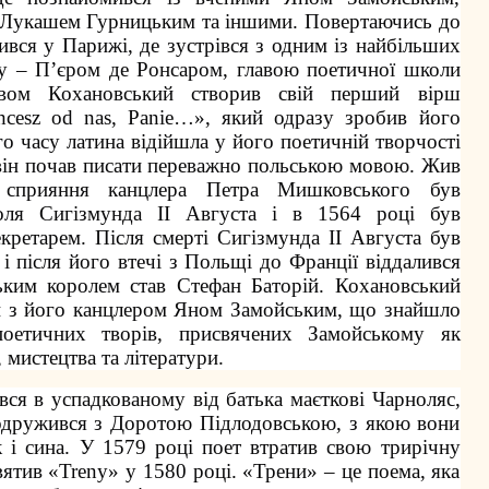
 Лукашем Гурницьким та іншими. Повертаючись до
ився у Парижі, де зустрівся з одним із найбільших
су – П’єром де Ронсаром, главою поетичної школи
ивом Кохановський створив свій перший вірш
cesz od nas, Panie…», який одразу зробив його
о часу латина відійшла у його поетичній творчості
и він почав писати переважно польською мовою. Жив
сприяння канцлера Петра Мишковського був
ля Сигізмунда II Августа і в 1564 році був
кретарем. Після смерті Сигізмунда II Августа був
і після його втечі з Польщі до Франції віддалився
ьким королем став Стефан Баторій. Кохановський
и з його канцлером Яном Замойським, що знайшло
поетичних творів, присвячених Замойському як
 мистецтва та літератури.
ся в успадкованому від батька маєткові Чарноляс,
 одружився з Доротою Підлодовською, з якою вони
 і сина. У 1579 році поет втратив свою трирічну
вятив «Treny» у 1580 році. «Трени» – це поема, яка