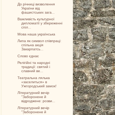
До річниці визволення
України від
фашистських зага...
Важливість культурної
дипломатії у збереженні
спіл...
Мова наша українська
Липа як символ співпраці:
спільна акція
Закарпатсь...
Слово єднає
Релігійні та народні
традиції: святий і
славний ве...
Театральна лялька
«заселиться» в
Ужгородський замок!
Літературний вечір
"Заборонене й
відроджене: розви...
Літературний вечір
"Заборонене й