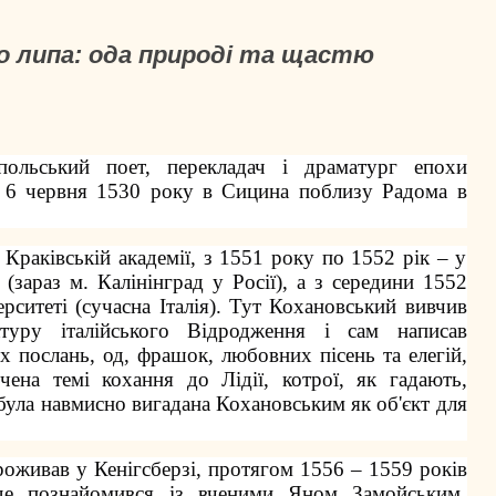
го липа: ода природі та щастю
ольський поет, перекладач і драматург епохи
я 6 червня 1530 року в Сицина поблизу Радома в
 Краківській академії, з 1551 року по 1552 рік – у
 (зараз м. Калінінград у Росії), а з середини 1552
рситеті (сучасна Італія). Тут Кохановський вивчив
атуру італійського Відродження і сам написав
 послань, од, фрашок, любовних пісень та елегій,
чена темі кохання до Лідії, котрої, як гадають,
а була навмисно вигадана Кохановським як об'єкт для
оживав у Кенігсберзі, протягом 1556 – 1559 років
 де познайомився із вченими Яном Замойським,