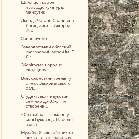
Шлях до гармонії:
природа, культура,
майбутнє
Дьордь Чотарі. Спадщина
Легоцького. - Ужгород,
200...
Запрошуємо
Закарпатський обласний
краєзнавчий музей ім. Т.
Ле...
Зберігаємо народну
спадщину
Всеукраїнський тренінг у
стінах Закарпатського
обл...
Студентський науковий
семінар до 80-річчя
створенн...
«Свальба» — весілля у
селі Буковець. Народні
звича...
Музейний співробітник та
викладач університету: