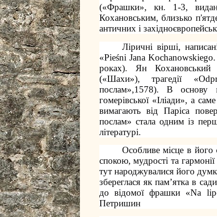
(«Фрашки», кн. 1-3, вида
Кохановським, близько п'ятд
античних і західноєвропейськ
Ліричні вірші, написа
«Pieśni Jana Kochanowskiego.
роках). Ян Кохановський 
(«Шахи»), трагедії «Odp
послам»,1578). В основу ц
гомерівської «Іліади», а сам
вимагають від Паріса пове
послам» стала одним із перш
літературі.
Особливе місце в його 
спокою, мудрості та гармонії
тут народжувалися його думк
збереглася як пам’ятка в сад
до відомої фрашки «Na lip
Петришин