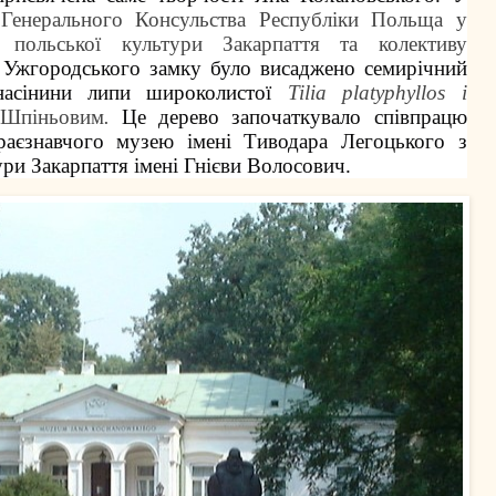
і
Генерального Консульства Республіки Польща у
 польської культури Закарпаття
та колективу
 Ужгородського замку було висаджено семирічний
насінини липи широколистої
Tilia platyphyllos і
Шпіньовим
.
Це дерево започаткувало співпрацю
краєзнавчого музею імені Тиводара Легоцького з
ри Закарпаття імені Гнієви Волосович.