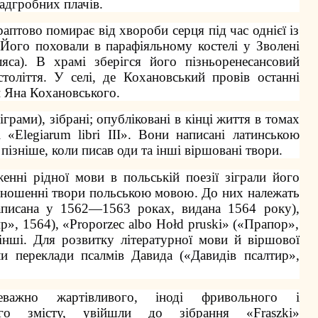
надгробних плачів.
аптово помирає від хвороби серця під час однієї із
 Його поховали в парафіяльному костелі у Зволені
ляса). В храмі зберігся його пізньоренесансовий
толіття. У селі, де Кохановський провів останні
й Яна Кохановського.
піграми), зібрані; опубліковані в кінці життя в томах
і «Elegiarum libri III». Вони написані латинською
пізніше, коли писав оди та інші віршовані твори.
енні рідної мови в польській поезії зіграли його
дношенні твори польською мовою. До них належать
аписана у 1562—1563 роках, видана 1564 року),
ир», 1564), «Proporzec albo Hołd pruski» («Прапор»,
інші. Для розвитку літературної мови й віршової
ли переклади псалмів Давида («Давидів псалтир»,
еважно жартівливого, іноді фривольного і
ького змісту, увійшли до зібрання «Fraszki»