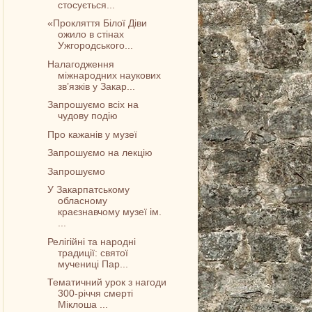
стосується...
«Прокляття Білої Діви
ожило в стінах
Ужгородського...
Налагодження
міжнародних наукових
зв’язків у Закар...
Запрошуємо всіх на
чудову подію
Про кажанів у музеї
Запрошуємо на лекцію
Запрошуємо
У Закарпатському
обласному
краєзнавчому музеї ім.
...
Релігійні та народні
традиції: святої
мучениці Пар...
Тематичний урок з нагоди
300-річчя смерті
Міклоша ...