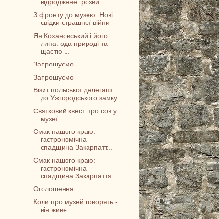
відроджене: розви...
З фронту до музею. Нові
свідки страшної війни
Ян Кохановський і його
липа: ода природі та
щастю ...
Запрошуємо
Запрошуємо
Візит польської делегації
до Ужгородського замку
Святковий квест про сов у
музеї
Смак нашого краю:
гастрономічна
спадщина Закарпатт...
Смак нашого краю:
гастрономічна
спадщина Закарпаття
Оголошення
Коли про музей говорять -
він живе