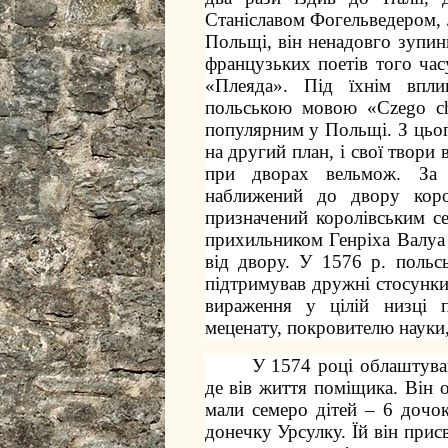
Станіславом Фогельведером,
Польщі, він ненадовго зупин
французьких поетів того ча
«Плеяда». Під їхнім впл
польською мовою «Czego ch
популярним у Польщі. З цьог
на другий план, і свої твор
при дворах вельмож. За 
наближений до двору коро
призначений королівським се
прихильником Генріха Валуа 
від двору. У 1576 р. польс
підтримував дружні стосунк
вираження у цілій низці 
меценату, покровителю науки,
У 1574 році облаштував
де вів життя поміщика. Він
мали семеро дітей – 6 дочок
донечку Урсулку. Їй він прис