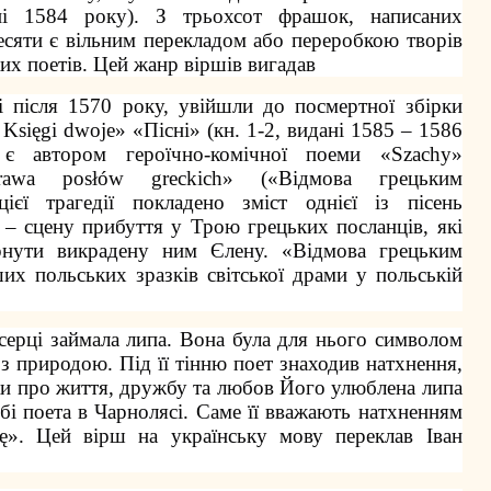
ні 1584 року). З трьохсот фрашок, написаних
есяти є вільним перекладом або переробкою творів
их поетів. Цей жанр віршів вигадав
ні після 1570 року, увійшли до посмертної збірки
 Księgi dwoje» «Пісні» (кн. 1-2, видані 1585 – 1586
є автором героїчно-комічної поеми «Szachy»
rawa posłów greckich» («Відмова грецьким
ієї трагедії покладено зміст однієї із пісень
е – сцену прибуття у Трою грецьких посланців, які
рнути викрадену ним Єлену. «Відмова грецьким
их польських зразків світської драми у польській
серці займала липа. Вона була для нього символом
 з природою. Під її тінню поет знаходив натхнення,
и про життя, дружбу та любов Його улюблена липа
ибі поета в Чарнолясі. Саме її вважають натхненням
ę». Цей вірш на українську мову переклав Іван