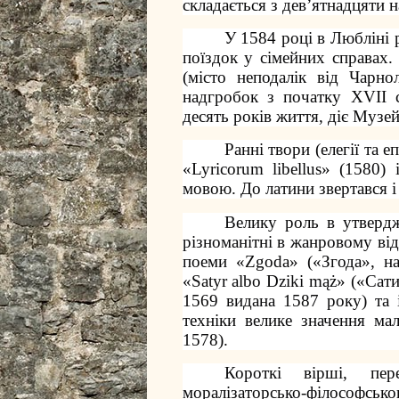
складається з дев’ятнадцяти 
У 1584 році в Любліні р
поїздок у сімейних справах.
(місто неподалік від Чарно
надгробок з початку XVII с
десять років життя, діє Музе
Ранні твори (елегії та е
«Lyricorum libellus» (1580) 
мовою. До латини звертався і 
Велику роль в утвердж
різноманітні в жанровому ві
поеми «Zgoda» («Згода», н
«Satyr albo Dziki mąż» («Сат
1569 видана 1587 року) та 
техніки велике значення ма
1578).
Короткі вірші, пер
моралізаторсько-філософс