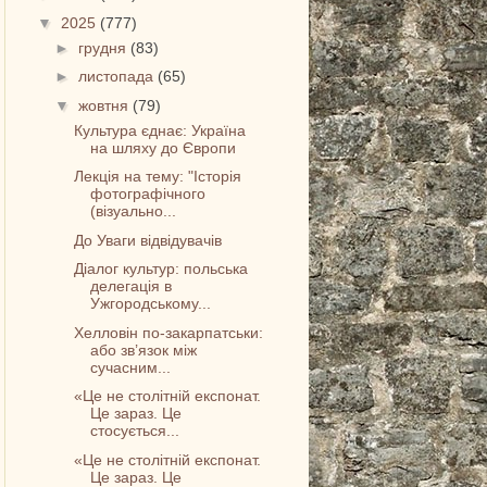
▼
2025
(777)
►
грудня
(83)
►
листопада
(65)
▼
жовтня
(79)
Культура єднає: Україна
на шляху до Європи
Лекція на тему: "Історія
фотографічного
(візуально...
До Уваги відвідувачів
Діалог культур: польська
делегація в
Ужгородському...
Хелловін по-закарпатськи:
або зв’язок між
сучасним...
«Це не столітній експонат.
Це зараз. Це
стосується...
«Це не столітній експонат.
Це зараз. Це