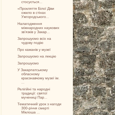
стосується...
«Прокляття Білої Діви
ожило в стінах
Ужгородського...
Налагодження
міжнародних наукових
зв’язків у Закар...
Запрошуємо всіх на
чудову подію
Про кажанів у музеї
Запрошуємо на лекцію
Запрошуємо
У Закарпатському
обласному
краєзнавчому музеї ім.
...
Релігійні та народні
традиції: святої
мучениці Пар...
Тематичний урок з нагоди
300-річчя смерті
Міклоша ...