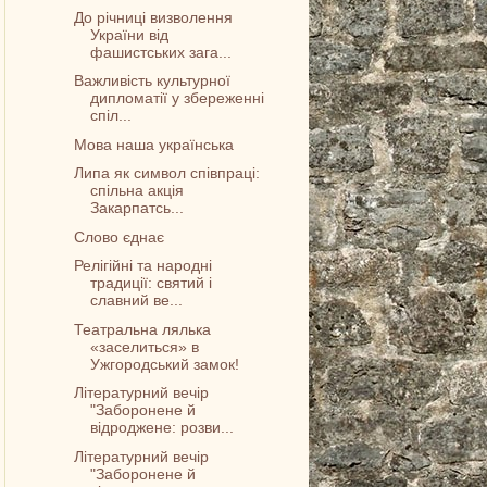
До річниці визволення
України від
фашистських зага...
Важливість культурної
дипломатії у збереженні
спіл...
Мова наша українська
Липа як символ співпраці:
спільна акція
Закарпатсь...
Слово єднає
Релігійні та народні
традиції: святий і
славний ве...
Театральна лялька
«заселиться» в
Ужгородський замок!
Літературний вечір
"Заборонене й
відроджене: розви...
Літературний вечір
"Заборонене й