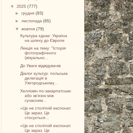
▼
2025
(777)
►
грудня
(83)
►
листопада
(65)
▼
жовтня
(79)
Культура єднає: Україна
на шляху до Європи
Лекція на тему: "Історія
фотографічного
(візуально...
До Уваги відвідувачів
Діалог культур: польська
делегація в
Ужгородському...
Хелловін по-закарпатськи:
або зв’язок між
сучасним...
«Це не столітній експонат.
Це зараз. Це
стосується...
«Це не столітній експонат.
Це зараз. Це