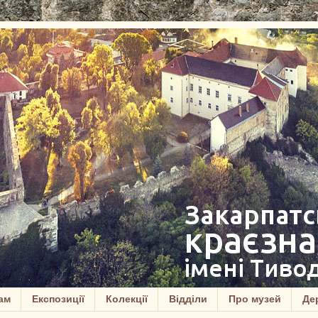
ам
Експозиції
Колекції
Відділи
Про музей
Дер