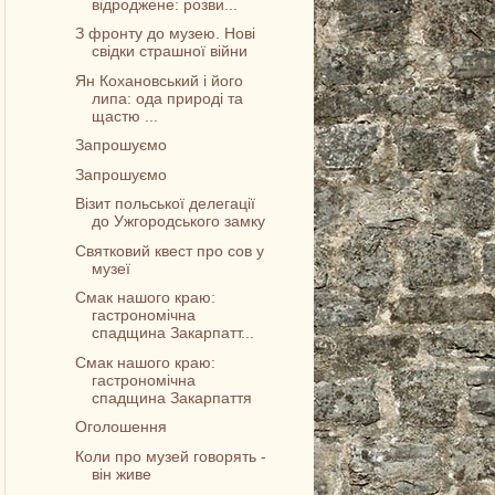
відроджене: розви...
З фронту до музею. Нові
свідки страшної війни
Ян Кохановський і його
липа: ода природі та
щастю ...
Запрошуємо
Запрошуємо
Візит польської делегації
до Ужгородського замку
Святковий квест про сов у
музеї
Смак нашого краю:
гастрономічна
спадщина Закарпатт...
Смак нашого краю:
гастрономічна
спадщина Закарпаття
Оголошення
Коли про музей говорять -
він живе