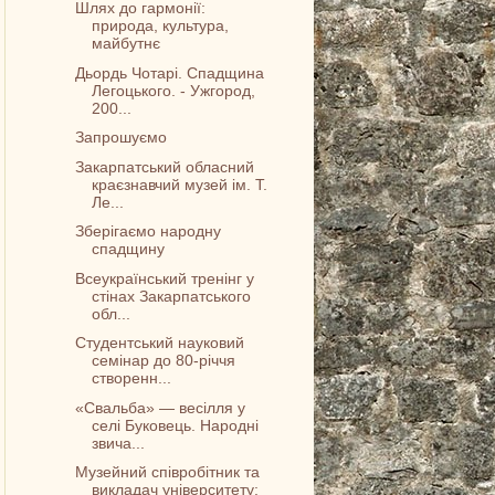
Шлях до гармонії:
природа, культура,
майбутнє
Дьордь Чотарі. Спадщина
Легоцького. - Ужгород,
200...
Запрошуємо
Закарпатський обласний
краєзнавчий музей ім. Т.
Ле...
Зберігаємо народну
спадщину
Всеукраїнський тренінг у
стінах Закарпатського
обл...
Студентський науковий
семінар до 80-річчя
створенн...
«Свальба» — весілля у
селі Буковець. Народні
звича...
Музейний співробітник та
викладач університету: