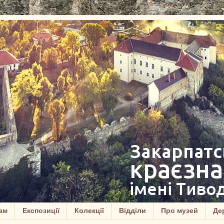
ам
Експозиції
Колекції
Відділи
Про музей
Дер