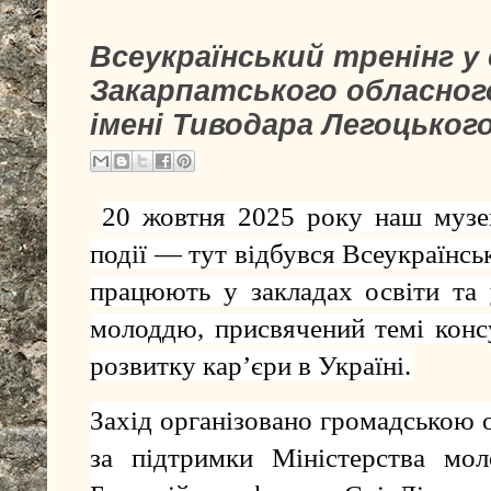
Всеукраїнський тренінг у
Закарпатського обласног
імені Тиводара Легоцького
20
жовтня 2025 року наш музе
події — тут відбувся Всеукраїнськ
працюють у закладах освіти та
молоддю, присвячений темі конс
розвитку кар’єри в Україні.
Захід організовано громадською о
за підтримки Міністерства мол