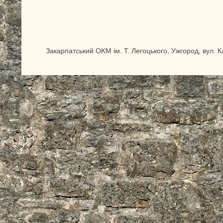
Закарпатський OKM ім. Т. Легоцького, Ужгород, вул. 