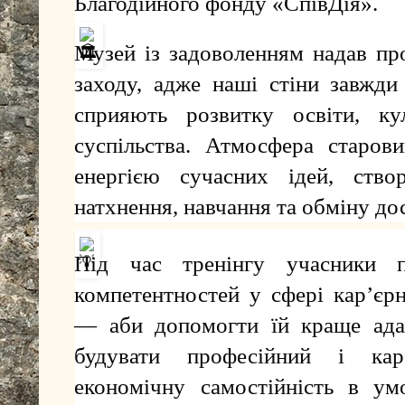
Благодійного фонду «СпівДія».
Музей із задоволенням надав пр
заходу, адже наші стіни завжди 
сприяють розвитку освіти, ку
суспільства. Атмосфера старов
енергією сучасних ідей, ств
натхнення, навчання та обміну до
Під час тренінгу учасники п
компетентностей у сфері кар’єр
— аби допомогти їй краще адап
будувати професійний і кар
економічну самостійність в ум