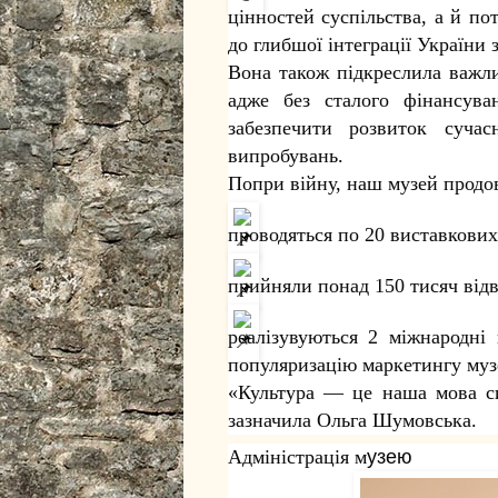
цінностей суспільства, а й п
до глибшої інтеграції України
Вона також підкреслила важли
адже без сталого фінансув
забезпечити розвиток сучас
випробувань.
Попри війну, наш музей продо
проводяться по 20 виставкових 
прийняли понад 150 тисяч відві
реалізувуються 2 міжнародні
популяризацію маркетингу муз
«Культура — це наша мова си
зазначила Ольга Шумовська.
Адміністрація м
узею