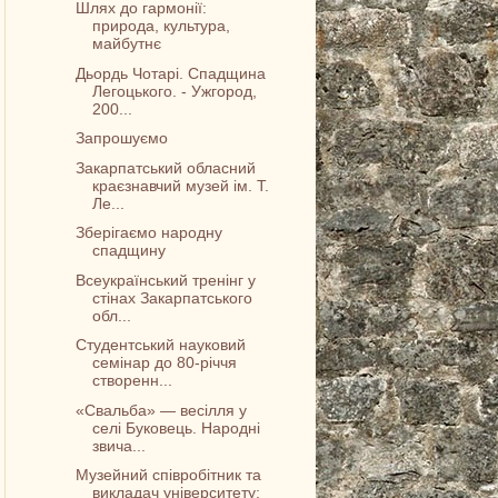
Шлях до гармонії:
природа, культура,
майбутнє
Дьордь Чотарі. Спадщина
Легоцького. - Ужгород,
200...
Запрошуємо
Закарпатський обласний
краєзнавчий музей ім. Т.
Ле...
Зберігаємо народну
спадщину
Всеукраїнський тренінг у
стінах Закарпатського
обл...
Студентський науковий
семінар до 80-річчя
створенн...
«Свальба» — весілля у
селі Буковець. Народні
звича...
Музейний співробітник та
викладач університету: