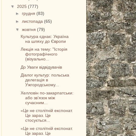
▼
2025
(777)
►
грудня
(83)
►
листопада
(65)
▼
жовтня
(79)
Культура єднає: Україна
на шляху до Європи
Лекція на тему: "Історія
фотографічного
(візуально...
До Уваги відвідувачів
Діалог культур: польська
делегація в
Ужгородському...
Хелловін по-закарпатськи:
або зв’язок між
сучасним...
«Це не столітній експонат.
Це зараз. Це
стосується...
«Це не столітній експонат.
Це зараз. Це