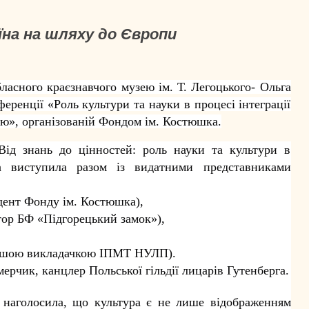
їна на шляху до Європи
ласного краєзнавчого музею ім. Т. Легоцького- Ольга
еренції «Роль культури та науки в процесі інтеграції
єю», організованій Фондом ім. Костюшка.
“Від знань до цінностей: роль науки та культури в
ка виступила разом із видатними представниками
ент Фонду ім. Костюшка),
ор БФ «Підгорецький замок»),
аршою викладачкою ІПМТ НУЛП).
рчик, канцлер Польської гільдії лицарів Гутенберга.
 наголосила, що культура є не лише відображенням