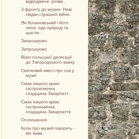
відроджене: розви...
З фронту до музею. Нові
свідки страшної війни
Ян Кохановський і його
липа: ода природі та
щастю ...
Запрошуємо
Запрошуємо
Візит польської делегації
до Ужгородського замку
Святковий квест про сов у
музеї
Смак нашого краю:
гастрономічна
спадщина Закарпатт...
Смак нашого краю:
гастрономічна
спадщина Закарпаття
Оголошення
Коли про музей говорять -
він живе