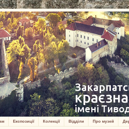
ам
Експозиції
Колекції
Відділи
Про музей
Дер