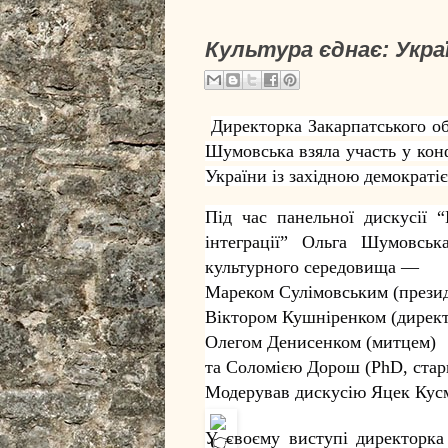
Культура єднає: Укра
Директорка Закарпатського об
Шумовська взяла участь у конф
України із західною демократі
Під час панельної дискусії 
інтеграції” Ольга Шумовсь
культурного середовища —
Мареком Сулімовським (презид
Віктором Кушніренком (директ
Олегом Денисенком (митцем)
та Соломією Дорош (PhD, ст
Модерував дискусію Яцек Кусме
У своєму виступі директорка