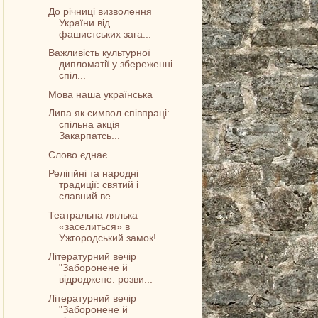
До річниці визволення
України від
фашистських зага...
Важливість культурної
дипломатії у збереженні
спіл...
Мова наша українська
Липа як символ співпраці:
спільна акція
Закарпатсь...
Слово єднає
Релігійні та народні
традиції: святий і
славний ве...
Театральна лялька
«заселиться» в
Ужгородський замок!
Літературний вечір
"Заборонене й
відроджене: розви...
Літературний вечір
"Заборонене й