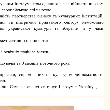
отужним інструментом єднання в час війни та шляхом
 з європейською спільнотою.
вість партнерства бізнесу та культурних інституцій,
ання та підтримки приватного сектору неможливо
ної української культури та зберегти її у часи
вжує активно працювати:
і освітніх подій за місяць,
дувачів за 9 місяців поточного року,
 проєкти, спрямованих на культурну дипломатію та
ею.
ли. Саме через неї світ чує і розуміє Україну», —