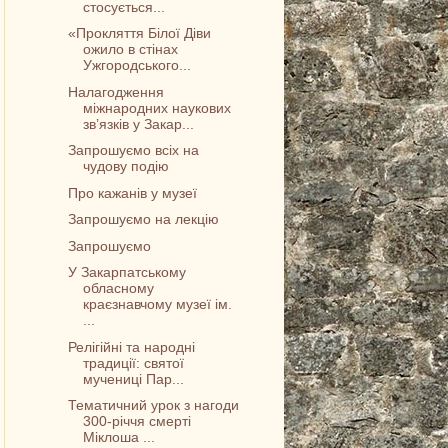
стосується...
«Прокляття Білої Діви
ожило в стінах
Ужгородського...
Налагодження
міжнародних наукових
зв’язків у Закар...
Запрошуємо всіх на
чудову подію
Про кажанів у музеї
Запрошуємо на лекцію
Запрошуємо
У Закарпатському
обласному
краєзнавчому музеї ім.
...
Релігійні та народні
традиції: святої
мучениці Пар...
Тематичний урок з нагоди
300-річчя смерті
Міклоша ...