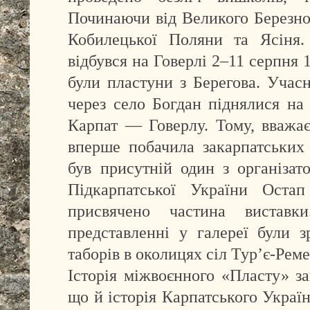
Починаючи від Великого Березно
Кобилецької Поляни та Ясіня.
відбувся на Говерлі 2–11 серпня 
були пластуни з Берегова. Учас
через село Богдан піднялися на
Карпат — Говерлу. Тому, вважа
вперше побачила закарпатських 
був присутній один з організат
Підкарпатської України Оста
присвячено частина виставк
представленні у галереї були з
таборів в околицях сіл Тур’є-Реме
Історія міжвоєнного «Пласту» за
що й історія Карпатського Україн