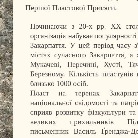
Першої Пластової Присяги.
Починаючи з 20-х рр. ХХ столі
організація набуває популярності 
Закарпаття. У цей період часу з
містах сучасного Закарпаття, а 
Мукачеві, Перечині, Хусті, Тя
Березному. Кількість пластунів 
близько 1000 осіб.
Пласт на теренах Закарпа
національної свідомості та патрі
сприяв розвитку фізкультури та
великих прихильників Підк
письменник Василь Ґренджа-До