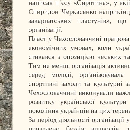
написав п’єсу «Сиротина», у які
Спиридон Черкасенко наприкінц
закарпатських пластунів», що
організації.
Пласт у Чехословаччині працюва
економічних умовах, коли укра
стикався з опозицією чеських та
Тим не менш, організація активн
серед молоді, організовувала 
спортивні заходи та культурні з
Чехословаччині виконували важл
розвитку української культур
покоління українців на цих терен
За період діяльності організації 
проведено безліч вишколів, т