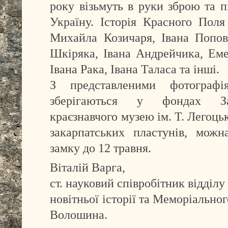
року візьмуть в руки зброю та 
Україну. Історія Красного Поля
Михайла Козичаря, Івана Попо
Шкіряка, Івана Андрейчика, Ем
Івана Рака, Івана Таласа та інші.
З представленими фотограф
зберігаються у фондах Зак
краєзнавчого музею ім. Т. Легоць
закарпатських пластунів, можн
замку до 12 травня.
Віталій Варга,
ст. науковий співробітник відділу
новітньої історії та Меморіально
Волошина.